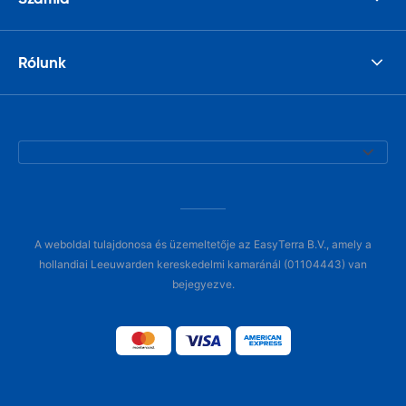
Rólunk
A weboldal tulajdonosa és üzemeltetője az EasyTerra B.V., amely a
hollandiai Leeuwarden kereskedelmi kamaránál (01104443) van
bejegyezve.