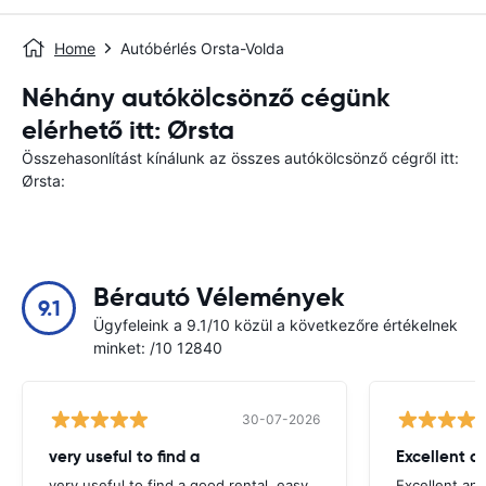
Home
Autóbérlés Orsta-Volda
Néhány autókölcsönző cégünk
elérhető itt: Ørsta
Összehasonlítást kínálunk az összes autókölcsönző cégről itt:
Ørsta:
Bérautó Vélemények
9.1
Ügyfeleink a 9.1/10 közül a következőre értékelnek
minket: /10 12840
30-07-2026
very useful to find a
Excellent a
very useful to find a good rental, easy
Excellent an