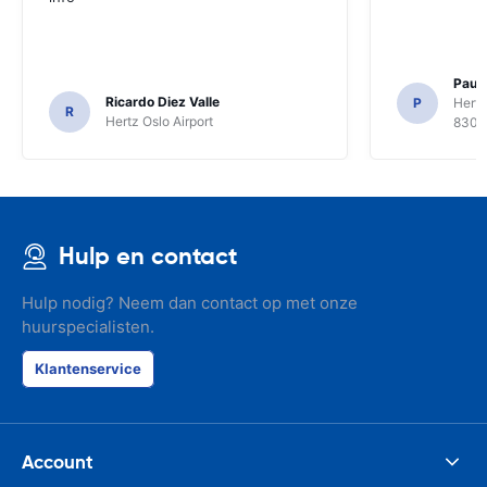
Paul 
Ricardo Diez Valle
P
Hertz
R
Hertz Oslo Airport
8300
Hulp en contact
Hulp nodig? Neem dan contact op met onze
huurspecialisten.
Klantenservice
Account