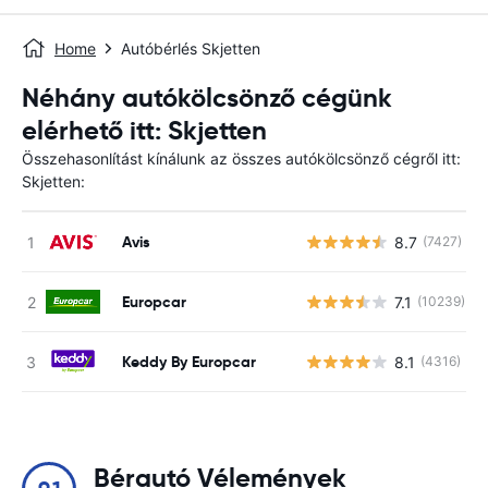
Home
Autóbérlés Skjetten
Néhány autókölcsönző cégünk
elérhető itt: Skjetten
Összehasonlítást kínálunk az összes autókölcsönző cégről itt:
Skjetten:
Avis
8.7
(7427)
Europcar
7.1
(10239)
Keddy By Europcar
8.1
(4316)
Bérautó Vélemények