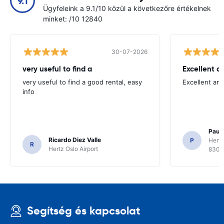
9.1
Ügyfeleink a 9.1/10 közül a következőre értékelnek
minket: /10 12840
30-07-2026
very useful to find a
Excellent a
very useful to find a good rental, easy
Excellent an
info
Paul 
Ricardo Diez Valle
P
Hertz
R
Hertz Oslo Airport
8300
Segítség és kapcsolat