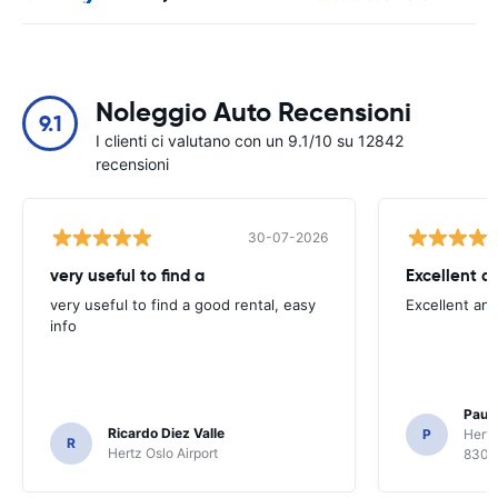
Noleggio Auto Recensioni
9.1
I clienti ci valutano con un 9.1/10 su 12842
recensioni
30-07-2026
very useful to find a
Excellent a
very useful to find a good rental, easy
Excellent an
info
Paul 
Ricardo Diez Valle
P
Hertz
R
Hertz Oslo Airport
8300