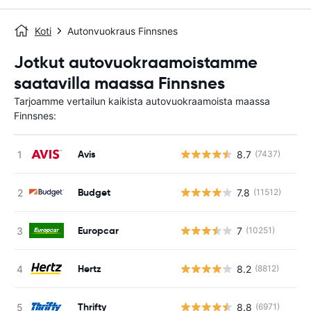
Koti
Autonvuokraus Finnsnes
Jotkut autovuokraamoistamme
saatavilla maassa Finnsnes
Tarjoamme vertailun kaikista autovuokraamoista maassa
Finnsnes:
Avis
8.7
(7437)
Ei
Budget
7.8
(11512)
Ei
Europcar
7
(10251)
Ei
Hertz
8.2
(8812)
Ei
Thrifty
8.8
(6971)
Ei