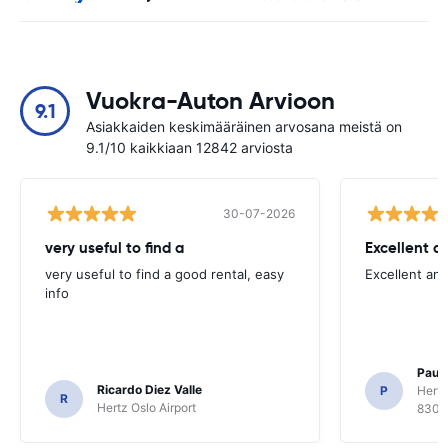
Vuokra-Auton Arvioon
9.1
Asiakkaiden keskimääräinen arvosana meistä on
9.1/10 kaikkiaan 12842 arviosta
30-07-2026
very useful to find a
Excellent a
very useful to find a good rental, easy
Excellent an
info
Paul 
Ricardo Diez Valle
P
Hertz
R
Hertz Oslo Airport
8300