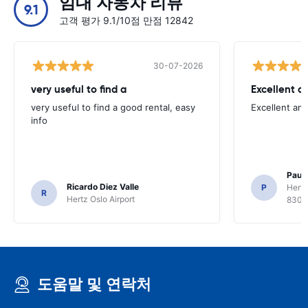
임대 자동차 리뷰
9.1
고객 평가 9.1/10점 만점 12842
30-07-2026
very useful to find a
Excellent a
very useful to find a good rental, easy
Excellent an
info
Paul 
Ricardo Diez Valle
P
Hertz
R
Hertz Oslo Airport
8300
도움말 및 연락처