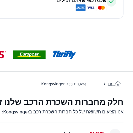
שלמו כפי שאתם רגילים
בַּיִת
הַשׂכָּרַת רֶכֶב Kongsvinger
חלק מחברות השכרת הרכב שלנו זמינות בger
אנו מציעים השוואה של כל חברות השכרת רכב בKongsvinger: