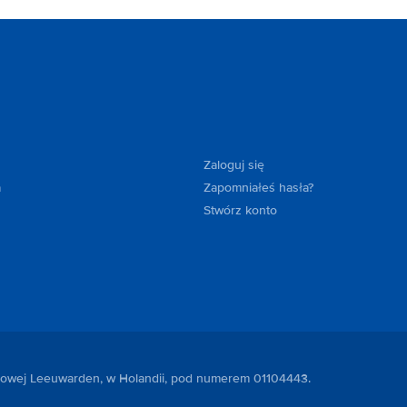
Zaloguj się
a
Zapomniałeś hasła?
Stwórz konto
ndlowej Leeuwarden, w Holandii, pod numerem 01104443.