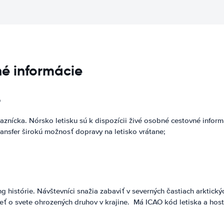
né informácie
o
znícka. Nórsko letisku sú k dispozícii živé osobné cestovné inform
ransfer širokú možnosť dopravy na letisko vrátane;
ng histórie. Návštevníci snažia zabaviť v severných častiach arktic
dieť o svete ohrozených druhov v krajine. Má ICAO kód letiska a ho