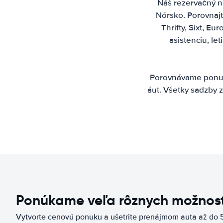
Náš rezervačný ná
Nórsko. Porovnajt
Thrifty, Sixt, E
asistenciu, l
Porovnávame ponuky
áut. Všetky sadzby z
Ponúkame veľa rôznych možnost
Vytvorte cenovú ponuku a ušetrite prenájmom auta až do