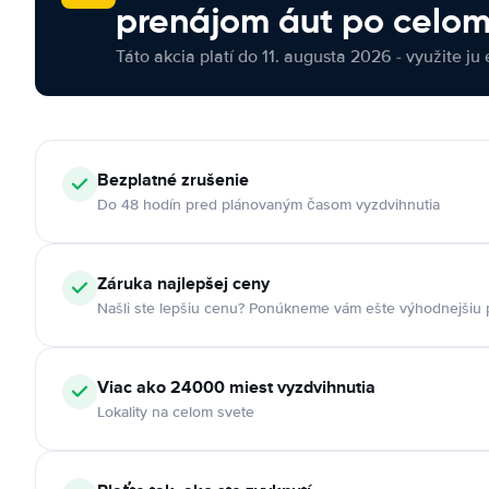
prenájom áut po celom
Táto akcia platí do 11. augusta 2026 - využite ju 
Bezplatné zrušenie
Do 48 hodín pred plánovaným časom vyzdvihnutia
Záruka najlepšej ceny
Našli ste lepšiu cenu? Ponúkneme vám ešte výhodnejšiu
Viac ako 24000 miest vyzdvihnutia
Lokality na celom svete