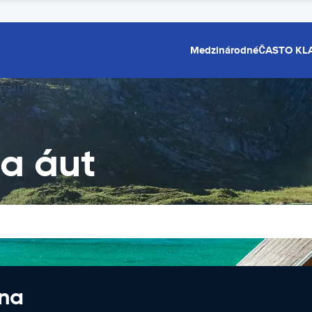
Medzinárodné
ČASTO KL
a áut
 na