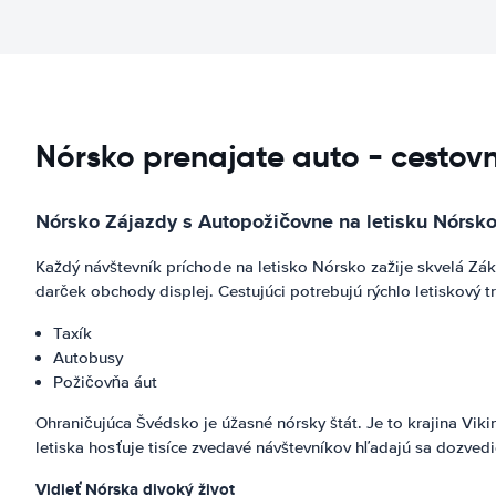
Nórsko prenajate auto - cestov
Nórsko Zájazdy s Autopožičovne na letisku Nórsk
Každý návštevník príchode na letisko Nórsko zažije skvelá Záka
darček obchody displej. Cestujúci potrebujú rýchlo letiskový t
Taxík
Autobusy
Požičovňa áut
Ohraničujúca Švédsko je úžasné nórsky štát. Je to krajina Viki
letiska hosťuje tisíce zvedavé návštevníkov hľadajú sa dozve
Vidieť Nórska divoký život