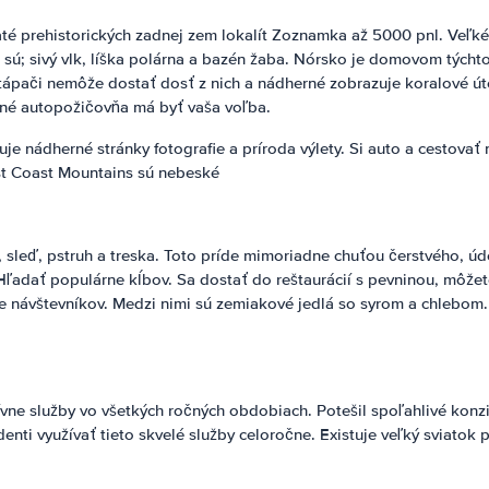
é prehistorických zadnej zem lokalít Zoznamka až 5000 pnl. Veľké 
ie sú; sivý vlk, líška polárna a bazén žaba. Nórsko je domovom týc
Potápači nemôže dostať dosť z nich a nádherné zobrazuje koralové út
né autopožičovňa má byť vaša voľba.
je nádherné stránky fotografie a príroda výlety. Si auto a cestova
est Coast Mountains sú nebeské
s, sleď, pstruh a treska. Toto príde mimoriadne chuťou čerstvého, 
 Hľadať populárne kĺbov. Sa dostať do reštaurácií s pevninou, môže
re návštevníkov. Medzi nimi sú zemiakové jedlá so syrom a chlebom.
e služby vo všetkých ročných obdobiach. Potešil spoľahlivé konzist
nti využívať tieto skvelé služby celoročne. Existuje veľký sviatok 