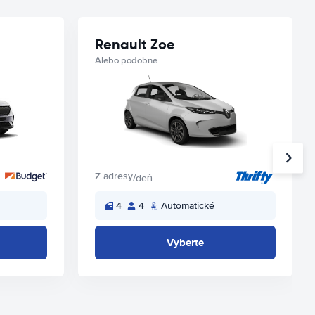
Renault Zoe
Alebo podobne
Z adresy
/deň
4
4
Automatické
Vyberte