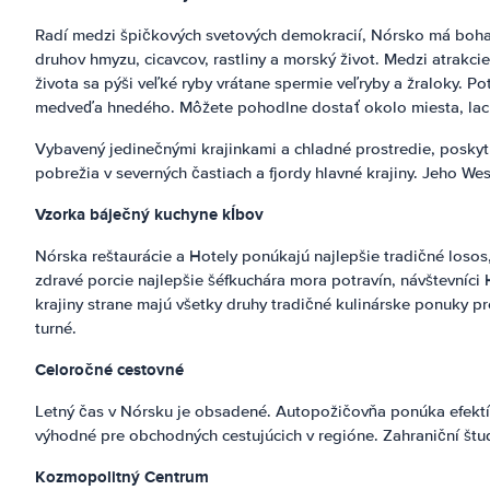
Radí medzi špičkových svetových demokracií, Nórsko má bohat
druhov hmyzu, cicavcov, rastliny a morský život. Medzi atrakc
života sa pýši veľké ryby vrátane spermie veľryby a žraloky. 
medveďa hnedého. Môžete pohodlne dostať okolo miesta, lac
Vybavený jedinečnými krajinkami a chladné prostredie, poskytu
pobrežia v severných častiach a fjordy hlavné krajiny. Jeho W
Vzorka báječný kuchyne kĺbov
Nórska reštaurácie a Hotely ponúkajú najlepšie tradičné loso
zdravé porcie najlepšie šéfkuchára mora potravín, návštevníci
krajiny strane majú všetky druhy tradičné kulinárske ponuky p
turné.
Celoročné cestovné
Letný čas v Nórsku je obsadené. Autopožičovňa ponúka efektívn
výhodné pre obchodných cestujúcich v regióne. Zahraniční štude
Kozmopolitný
Centrum