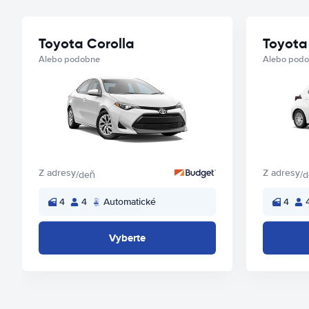
Toyota Corolla
Toyota 
Alebo podobne
Alebo pod
Z adresy
Z adresy
/deň
/
4
4
Automatické
4
Vyberte