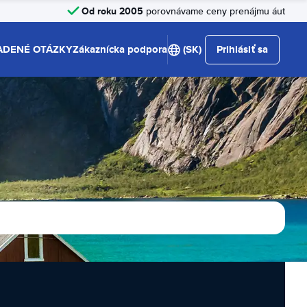
Od roku 2005
porovnávame ceny prenájmu áut
ADENÉ OTÁZKY
Zákaznícka podpora
(SK)
Prihlásiť sa