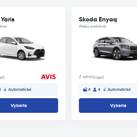
Yaris
Skoda Enyaq
obne
Alebo podobne
Z adresy
deň
/deň
4
Automatické
4
4
Automatické
Vyberte
Vyberte