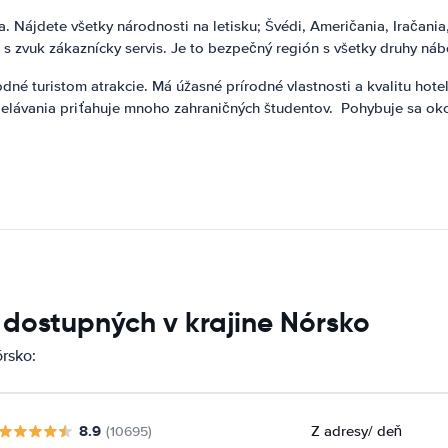
a. Nájdete všetky národnosti na letisku; Švédi, Američania, Iračania,
 s zvuk zákaznícky servis. Je to bezpečný región s všetky druhy ná
é turistom atrakcie. Má úžasné prírodné vlastnosti a kvalitu hotelo
vzdelávania priťahuje mnoho zahraničných študentov. Pohybuje sa o
 dostupných v krajine Nórsko
rsko:
8.9
Z adresy
/ deň
(10695)