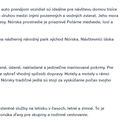
auto prenájom vozidiel sú ideálne pre návštevu domov tisíce
hto druhov medzi inými pozemných a vodných zvierat. Jeho mora
esy. Nórska prostredie je priaznivé Polárne medvede, losí a
ť na nádherný národný park východ Nórska. Návštevníci láska
údené, údené, nakladané a jedinečne marinované pokrmy. Pre
te vybrať vhodný spôsob dopravy. Hotely a motely v rámci
 Nórsky tradičné jedlá sú stojí za vyskúšanie počas svojho
entné služby na letisku v časoch, letné a zimné. To je
ponúka zľavy pre skupiny a rodinné cestovanie.