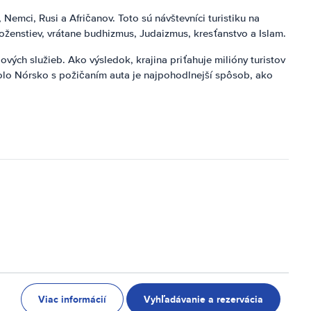
 Nemci, Rusi a Afričanov. Toto sú návštevníci turistiku na
boženstiev, vrátane budhizmus, Judaizmus, kresťanstvo a Islam.
vých služieb. Ako výsledok, krajina priťahuje milióny turistov
kolo Nórsko s požičaním auta je najpohodlnejší spôsob, ako
Viac informácií
Vyhľadávanie a rezervácia