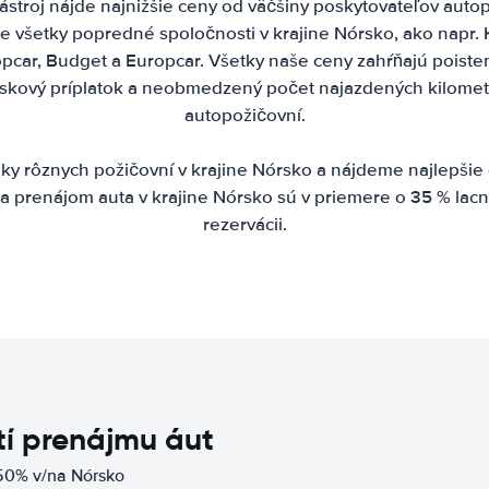
stroj nájde najnižšie ceny od väčšiny poskytovateľov autop
e všetky popredné spoločnosti v krajine Nórsko, ako napr. H
uropcar, Budget a Europcar. Všetky naše ceny zahŕňajú poiste
etiskový príplatok a neobmedzený počet najazdených kilomet
autopožičovní.
 rôznych požičovní v krajine Nórsko a nájdeme najlepšie
a prenájom auta v krajine Nórsko sú v priemere o 35 % lacn
rezervácii.
í prenájmu áut
 50% v/na Nórsko