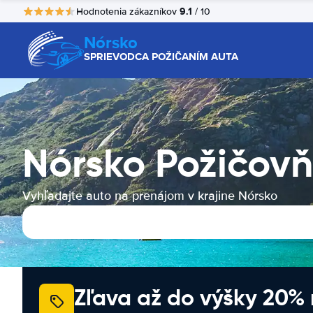
9.1
Hodnotenia zákazníkov
/ 10
Nórsko
SPRIEVODCA POŽIČANÍM AUTA
Nórsko Požičovň
Vyhľadajte auto na prenájom v krajine Nórsko
Zľava až do výšky 20%