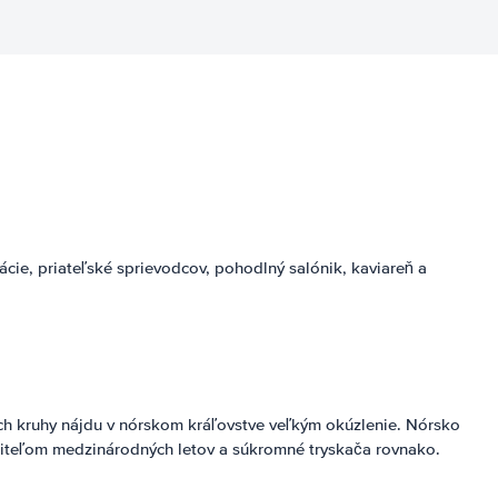
ácie, priateľské sprievodcov, pohodlný salónik, kaviareň a
kých kruhy nájdu v nórskom kráľovstve veľkým okúzlenie. Nórsko
stiteľom medzinárodných letov a súkromné tryskača rovnako.