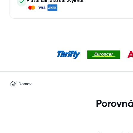
Plaťte tak, ako ste zvyknutí
Domov
Porovná