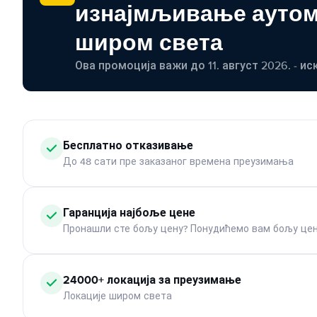
изнајмљивање ауто
широм света
Ова промоција важи до 11. август 2026. - ис
Бесплатно отказивање
До 48 сати пре заказаног времена преузимања
Гаранција најбоље цене
Пронашли сте бољу цену? Понудићемо вам бољу цен
24000+ локација за преузимање
Локације широм света