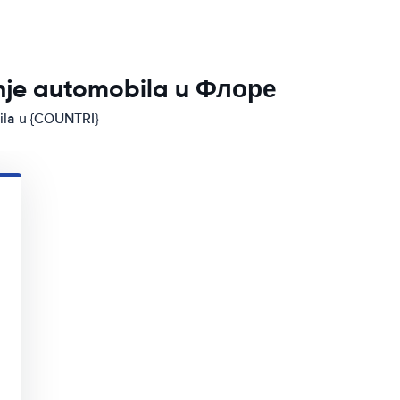
anje automobila u Флоре
bila u {COUNTRI}