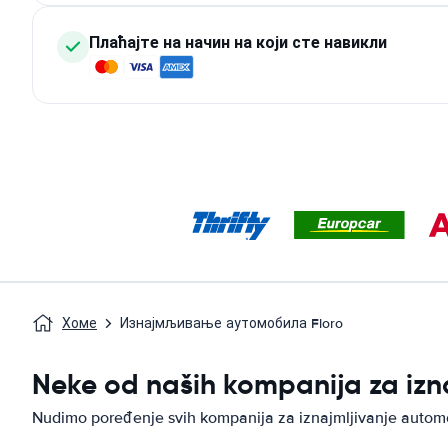
Плаћајте на начин на који сте навикли
Хоме
Изнајмљивање аутомобила Floro
Neke od naših kompanija za izn
Nudimo poređenje svih kompanija za iznajmljivanje autom