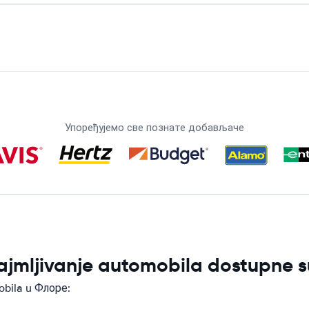
Упоређујемо све познате добављаче
ajmljivanje automobila dostupne 
obila u Флоре: