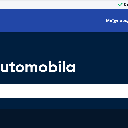
О
Међунаро
utomobila