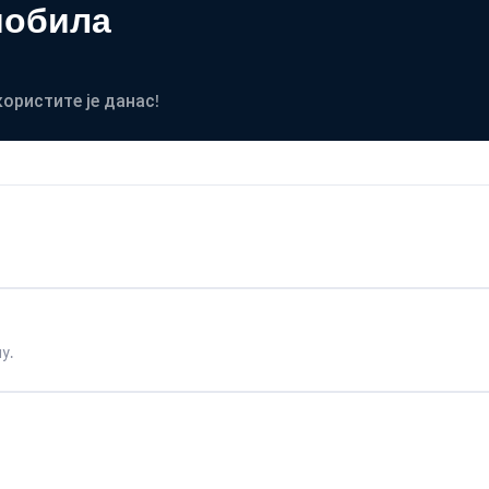
мобила
користите је данас!
у.