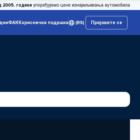
д 2005. године
упоређујемо цене изнајмљивања аутомобила
дни
ФАК
Корисничка подршка
(RS)
Пријавите се