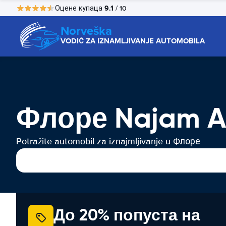
9.1
Оцене купаца
/ 10
Norveška
VODIČ ZA IZNAMLJIVANJE AUTOMOBILA
Флоре Najam A
Potražite automobil za iznajmljivanje u Флоре
До 20% попуста на