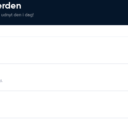
verden
 udnyt den i dag!
d.