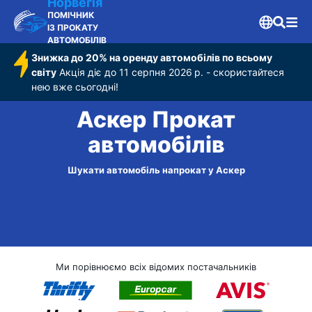
Норвегія
ПОМІЧНИК
ІЗ ПРОКАТУ
АВТОМОБІЛІВ
Знижка до 20% на оренду автомобілів по всьому
світу
Акція діє до 11 серпня 2026 р. - скористайтеся
нею вже сьогодні!
Аскер Прокат
автомобілів
Шукати автомобіль напрокат у Аскер
Ми порівнюємо всіх відомих постачальників