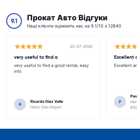
Прокат Авто Відгуки
9.1
Наші клієнти оцінюють нас на 9.1/10 з 12840
30-07-2026
very useful to find a
Excellent a
very useful to find a good rental, easy
Excellent an
info
Paul 
Ricardo Diez Valle
P
Hertz
R
Hertz Oslo Airport
8300