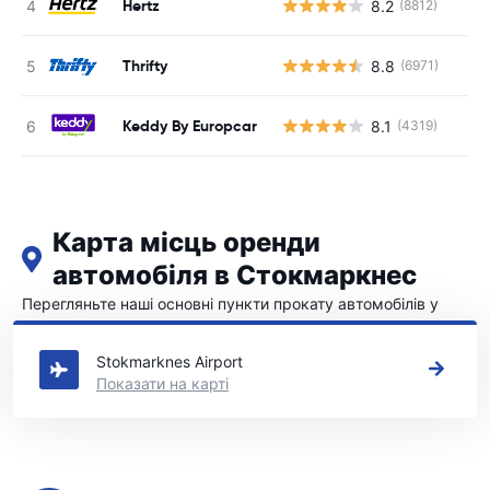
Hertz
8.2
(8812)
Thrifty
8.8
(6971)
Keddy By Europcar
8.1
(4319)
Карта місць оренди
автомобіля в Стокмаркнес
Перегляньте наші основні пункти прокату автомобілів у
Стокмаркнес
Stokmarknes Airport
Показати на карті