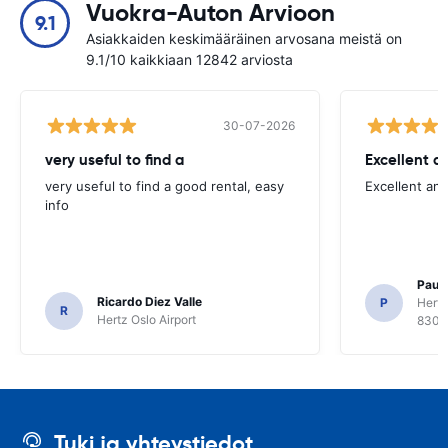
Vuokra-Auton Arvioon
9.1
Asiakkaiden keskimääräinen arvosana meistä on
9.1/10 kaikkiaan 12842 arviosta
30-07-2026
very useful to find a
Excellent a
very useful to find a good rental, easy
Excellent an
info
Paul 
Ricardo Diez Valle
P
Hertz
R
Hertz Oslo Airport
8300
Tuki ja yhteystiedot