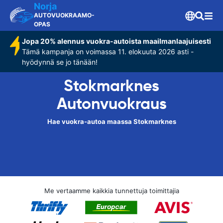
Norja
AUTOVUOKRAAMO-
OPAS
Jopa 20% alennus vuokra-autoista maailmanlaajuisesti
Tämä kampanja on voimassa 11. elokuuta 2026 asti -
hyödynnä se jo tänään!
Stokmarknes
Autonvuokraus
Hae vuokra-autoa maassa Stokmarknes
Me vertaamme kaikkia tunnettuja toimittajia