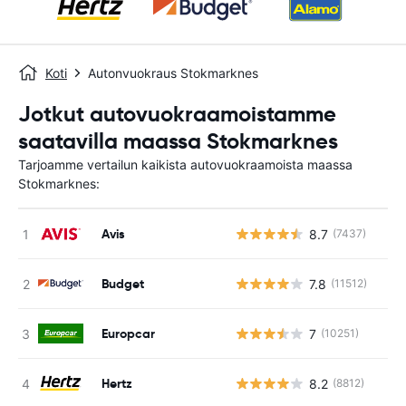
Koti
Autonvuokraus Stokmarknes
Jotkut autovuokraamoistamme
saatavilla maassa Stokmarknes
Tarjoamme vertailun kaikista autovuokraamoista maassa
Stokmarknes:
Avis
8.7
(7437)
Ei
Budget
7.8
(11512)
Ei
Europcar
7
(10251)
Ei
Hertz
8.2
(8812)
Ei