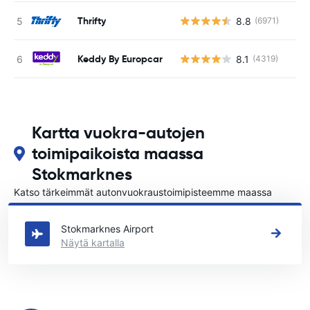
Thrifty
8.8
(6971)
Ei
Keddy By Europcar
8.1
(4319)
Ei
Kartta vuokra-autojen
toimipaikoista maassa
Stokmarknes
Katso tärkeimmät autonvuokraustoimipisteemme maassa
Stokmarknes
Stokmarknes Airport
Näytä kartalla