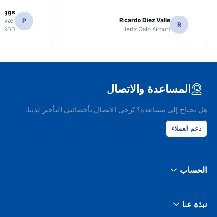
Biggs
Ricardo Diez Valle
volvær
P
R
Hertz Oslo Airport
8300
المساعدة والاتصال
هل تحتاج إلى مساعدة؟ يُرجى الاتصال بأخصائيي التأجير لدينا.
دعم العملاء
الحساب
نبذة عنا