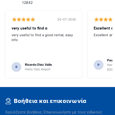
12842
30-07-2026
very useful to find a
Excellent a
very useful to find a good rental, easy
Excellent an
info
Paul 
Ricardo Diez Valle
P
Hertz
R
Hertz Oslo Airport
8300
Βοήθεια και επικοινωνία
Χρειάζεστε βοήθεια; Επικοινωνήστε με τους ειδικούς