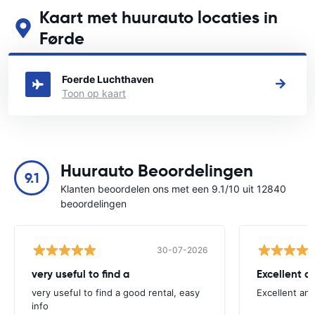
Kaart met huurauto locaties in
Førde
Zie onze belangrijkste autoverhuur locaties in Førde
Foerde Luchthaven
Toon op kaart
Huurauto Beoordelingen
9.1
Klanten beoordelen ons met een 9.1/10 uit 12840
beoordelingen
30-07-2026
very useful to find a
Excellent a
very useful to find a good rental, easy
Excellent an
info