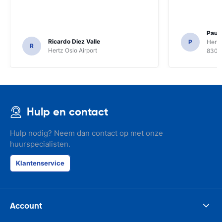
Paul 
Ricardo Diez Valle
P
Hertz
R
Hertz Oslo Airport
8300
Hulp en contact
Hulp nodig? Neem dan contact op met onze
huurspecialisten.
Klantenservice
Account