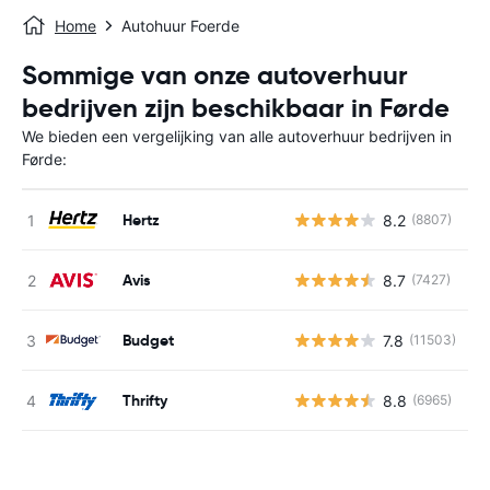
Home
Autohuur Foerde
Sommige van onze autoverhuur
bedrijven zijn beschikbaar in Førde
We bieden een vergelijking van alle autoverhuur bedrijven in
Førde:
Hertz
8.2
(8807)
G
Avis
8.7
(7427)
G
Budget
7.8
(11503)
G
Thrifty
8.8
(6965)
G