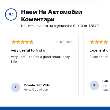
Наем На Автомобил
9.1
Коментари
Нашите клиенти ни оценяват с 9.1/10 от 12840
30-07-2026
very useful to find a
Excellent a
very useful to find a good rental, easy
Excellent an
info
Paul 
Ricardo Diez Valle
P
Hertz
R
Hertz Oslo Airport
8300