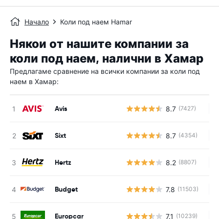
Начало
Коли под наем Hamar
Някои от нашите компании за
коли под наем, налични в Хамар
Предлагаме сравнение на всички компании за коли под
наем в Хамар:
Avis
8.7
(7427)
Н
Sixt
8.7
(4354)
Н
Hertz
8.2
(8807)
Н
Budget
7.8
(11503)
Н
Europcar
7.1
(10239)
Н