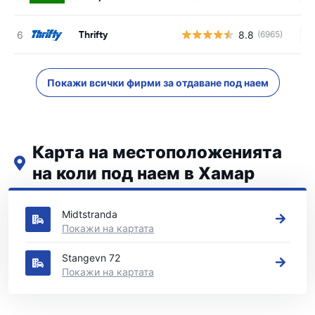
Thrifty
8.8
(6965)
Н
Покажи всички фирми за отдаване под наем
Карта на местоположенията
на коли под наем в Хамар
Вижте нашите основни места за коли под наем в Хамар
Midtstranda
Покажи на картата
Stangevn 72
Покажи на картата