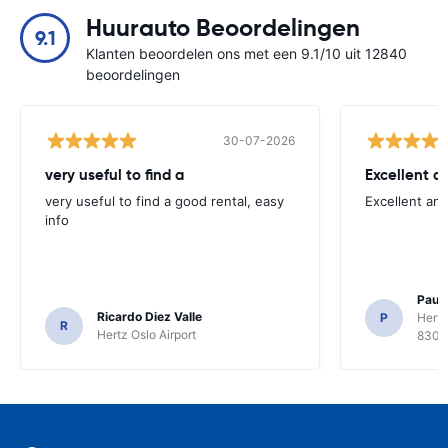
Huurauto Beoordelingen
9.1
Klanten beoordelen ons met een 9.1/10 uit 12840
beoordelingen
30-07-2026
very useful to find a
Excellent a
very useful to find a good rental, easy
Excellent an
info
Paul 
Ricardo Diez Valle
P
Hertz
R
Hertz Oslo Airport
8300