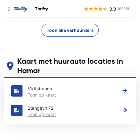
Thrifty
8.8
(6965)
G
Toon alle verhuurders
Kaart met huurauto locaties in
Hamar
Zie onze belangrijkste autoverhuur locaties in Hamar
Midtstranda
Toon op kaart
Stangevn 72
Toon op kaart