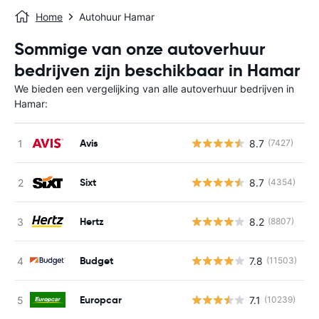
Home
Autohuur Hamar
Sommige van onze autoverhuur
bedrijven zijn beschikbaar in Hamar
We bieden een vergelijking van alle autoverhuur bedrijven in
Hamar:
Avis
8.7
(7427)
G
Sixt
8.7
(4354)
G
Hertz
8.2
(8807)
G
Budget
7.8
(11503)
G
Europcar
7.1
(10239)
G