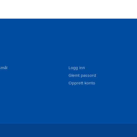
smål
Logg inn
Glemt passord
Opprett konto