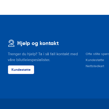
Hjelp og kontakt
Trenger du hjelp? Ta i så fall kontakt med
Ofte stilte spør
våre bilutleiespesialister.
Kundestøtte
Nettstedkart
Kundestøtte