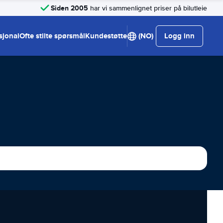
Siden 2005
har vi sammenlignet priser på bilutleie
sjonal
Ofte stilte spørsmål
Kundestøtte
(NO)
Logg inn