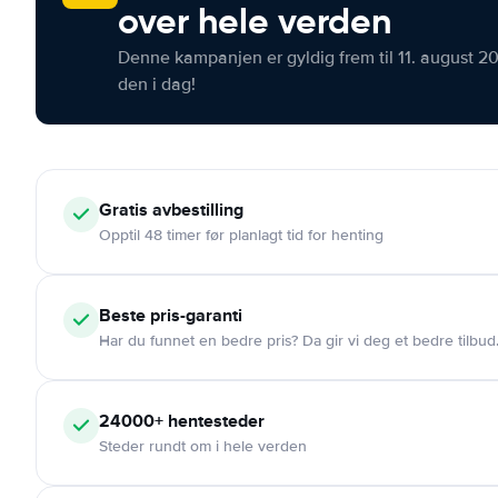
over hele verden
Denne kampanjen er gyldig frem til 11. august 2
den i dag!
Gratis
avbestilling
Opptil 48 timer før planlagt tid for henting
Beste pris-garanti
Har du funnet en bedre pris? Da gir vi deg et bedre tilbud
24000+
hentesteder
Steder rundt om i hele verden