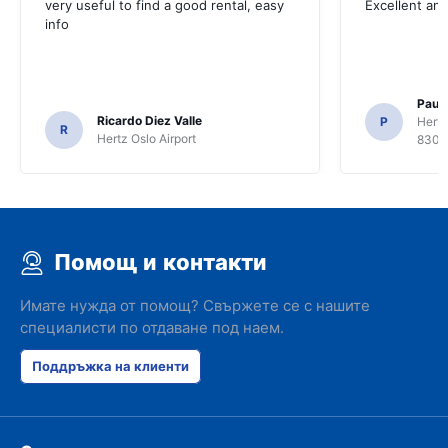
very useful to find a good rental, easy
Excellent an
info
Paul 
Ricardo Diez Valle
P
Hertz
R
Hertz Oslo Airport
8300
Помощ и контакти
Имате нужда от помощ? Свържете се с нашите
специалисти по отдаване под наем.
Поддръжка на клиенти