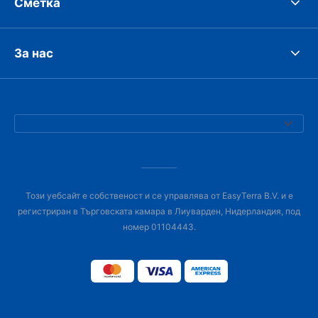
Сметка
За нас
Този уебсайт е собственост и се управлява от EasyTerra B.V. и е
регистриран в Търговската камара в Лиуварден, Нидерландия, под
номер 01104443.