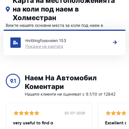
Карта на местоположенията
на коли под наем в
Холместран
Вижте нашите основни места за коли под наем в
Холместран
Hvittingfossveien 153
Покажи на картата
Наем На Автомобил
9.1
Коментари
Нашите клиенти ни оценяват с 9.1/10 от 12842
30-07-2026
very useful to find a
Excellent a