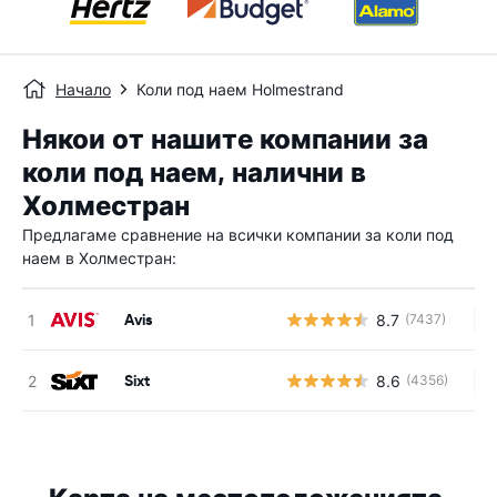
Начало
Коли под наем Holmestrand
Някои от нашите компании за
коли под наем, налични в
Холместран
Предлагаме сравнение на всички компании за коли под
наем в Холместран:
Avis
8.7
(7437)
Н
Sixt
8.6
(4356)
Н