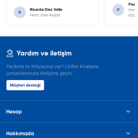
Paul 
Ricardo Diez Valle
P
Hertz
R
Hertz Oslo Airport
8300
Yardım ve iletişim
Yardıma mı ihtiyacınız var? Lütfen kiralama
uzmanlarımızla iletişime geçin.
Müşteri desteği
Hesap
Hakkımızda