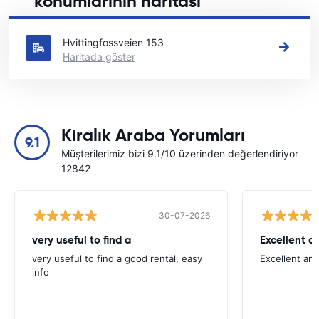
konumlarının haritası
Holmestrand içindeki başlıca araç kiralama yerlerimizi görün
Hvittingfossveien 153
Haritada göster
Kiralık Araba Yorumları
9.1
Müşterilerimiz bizi 9.1/10 üzerinden değerlendiriyor
12842
30-07-2026
very useful to find a
Excellent a
very useful to find a good rental, easy
Excellent an
info