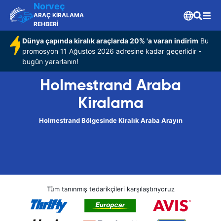
Norveç
ARAÇ KİRALAMA
REHBERİ
Dünya çapında kiralık araçlarda 20% 'a varan indirim
Bu
promosyon 11 Ağustos 2026 adresine kadar geçerlidir -
bugün yararlanın!
Holmestrand Araba
Kiralama
Holmestrand Bölgesinde Kiralık Araba Arayın
Tüm tanınmış tedarikçileri karşılaştırıyoruz