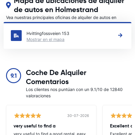
Mapa de ubicaciones de alquiler
de autos en Holmestrand
Vea nuestras principales oficinas de alquiler de autos en
Holmestrand
Hvittingfossveien 153
Mostrar en el mapa
Coche De Alquiler
9.1
Comentarios
Los clientes nos puntúan con un 9.1/10 de 12840
valoraciones
30-07-2026
very useful to find a
Excellent a
very useful to find a good rental, easy
Excellent an