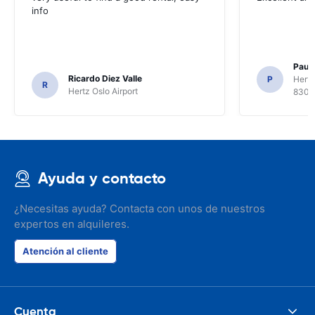
info
Paul 
Ricardo Diez Valle
P
Hertz
R
Hertz Oslo Airport
8300
Ayuda y contacto
¿Necesitas ayuda? Contacta con unos de nuestros
expertos en alquileres.
Atención al cliente
Cuenta