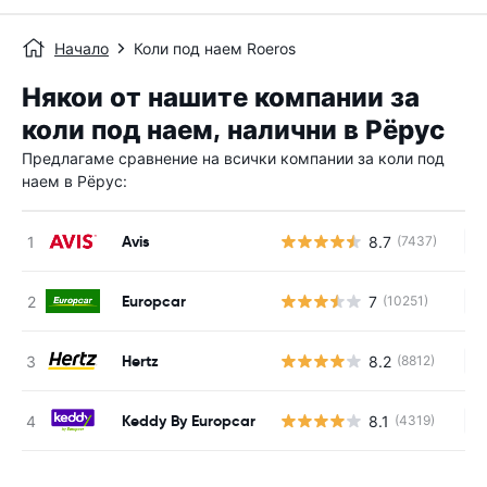
Начало
Коли под наем Roeros
Някои от нашите компании за
коли под наем, налични в Рёрус
Предлагаме сравнение на всички компании за коли под
наем в Рёрус:
Avis
8.7
(7437)
Н
Europcar
7
(10251)
Н
Hertz
8.2
(8812)
Н
Keddy By Europcar
8.1
(4319)
Н