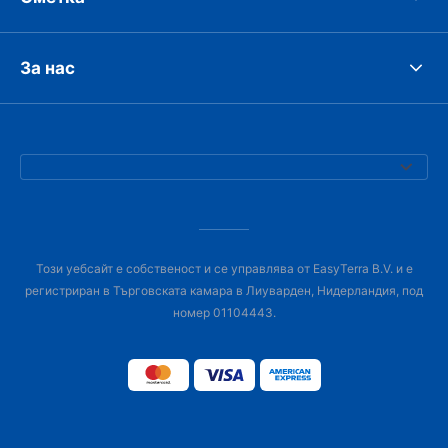
За нас
Този уебсайт е собственост и се управлява от EasyTerra B.V. и е
регистриран в Търговската камара в Лиуварден, Нидерландия, под
номер 01104443.