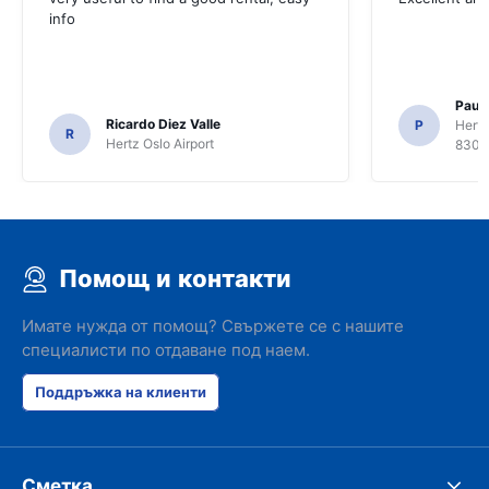
info
Paul 
Ricardo Diez Valle
P
Hertz
R
Hertz Oslo Airport
8300
Помощ и контакти
Имате нужда от помощ? Свържете се с нашите
специалисти по отдаване под наем.
Поддръжка на клиенти
Сметка