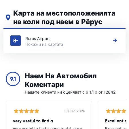
Карта на местоположенията
на коли под наем в Рёрус
Вижте нашите основни места за коли под наем в Рёрус
Roros Airport
Покажи на картата
Наем На Автомобил
9.1
Коментари
Нашите клиенти ни оценяват с 9.1/10 от 12842
30-07-2026
very useful to find a
Excellent a
very useful to find a good rental, easy
Excellent an