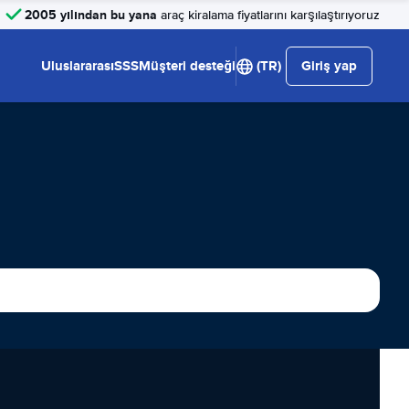
2005 yılından bu yana
araç kiralama fiyatlarını karşılaştırıyoruz
Uluslararası
SSS
Müşteri desteği
(TR)
Giriş yap