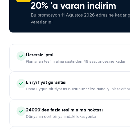
20% 'a varan indirim
Bu promosyon 11 Ağustos 2026 adresine kadar ge
yararlanın!
Ücretsiz iptal
Planlanan teslim alma saatinden 48 saat öncesine kadar
En iyi fiyat garantisi
Daha uygun bir fiyat mı buldunuz? Size daha iyi bir teklif 
24000'den fazla teslim alma noktası
Dünyanın dört bir yanındaki lokasyonlar