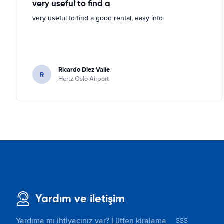
very useful to find a
very useful to find a good rental, easy info
Ricardo Diez Valle
R
Hertz Oslo Airport
Yardım ve iletişim
Yardıma mı ihtiyacınız var? Lütfen kiralama
SSS