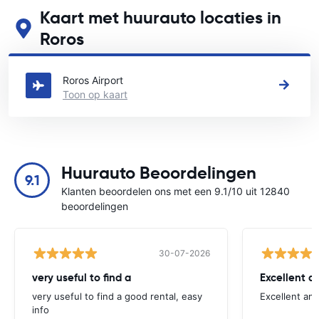
Kaart met huurauto locaties in
Roros
Zie onze belangrijkste autoverhuur locaties in Roros
Roros Airport
Toon op kaart
Huurauto Beoordelingen
9.1
Klanten beoordelen ons met een 9.1/10 uit 12840
beoordelingen
30-07-2026
very useful to find a
Excellent a
very useful to find a good rental, easy
Excellent an
info