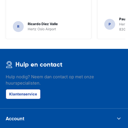
Paul 
Ricardo Diez Valle
P
Hertz
R
Hertz Oslo Airport
8300
Hulp en contact
Hulp nodig? Neem dan contact op met onze
huurspecialisten.
Klantenservice
Account