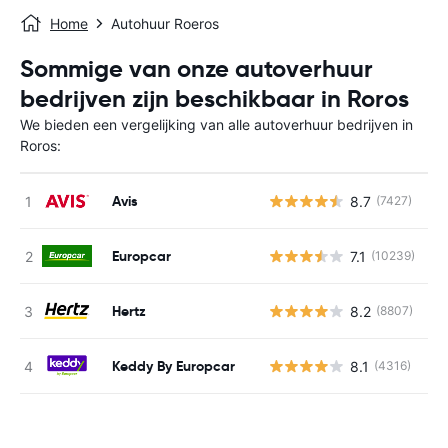
Home
Autohuur Roeros
Sommige van onze autoverhuur
bedrijven zijn beschikbaar in Roros
We bieden een vergelijking van alle autoverhuur bedrijven in
Roros:
Avis
8.7
(7427)
G
Europcar
7.1
(10239)
G
Hertz
8.2
(8807)
G
Keddy By Europcar
8.1
(4316)
G