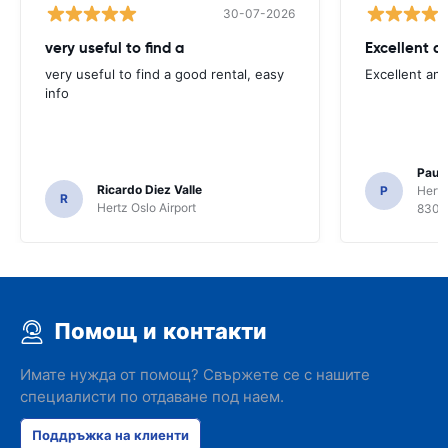
30-07-2026
very useful to find a
Excellent a
very useful to find a good rental, easy
Excellent an
info
Paul 
Ricardo Diez Valle
P
Hertz
R
Hertz Oslo Airport
8300
Помощ и контакти
Имате нужда от помощ? Свържете се с нашите
специалисти по отдаване под наем.
Поддръжка на клиенти