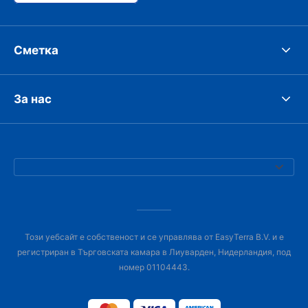
Сметка
За нас
Този уебсайт е собственост и се управлява от EasyTerra B.V. и е
регистриран в Търговската камара в Лиуварден, Нидерландия, под
номер 01104443.