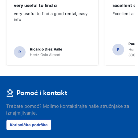
very useful to find a
Excellent a
very useful to find a good rental, easy
Excellent an
info
Paul 
Ricardo Diez Valle
P
Hertz
R
Hertz Oslo Airport
8300
Pomoć i kontakt
Trebate pomoć? Molimo kontaktirajte naše stručnjake za
iznajmljivanje.
Korisnička podrška