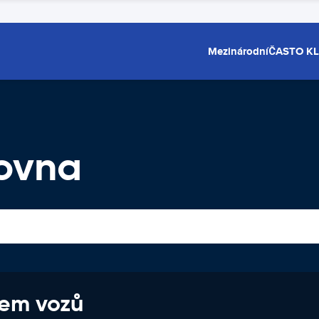
Mezinárodní
ČASTO K
ovna
jem vozů