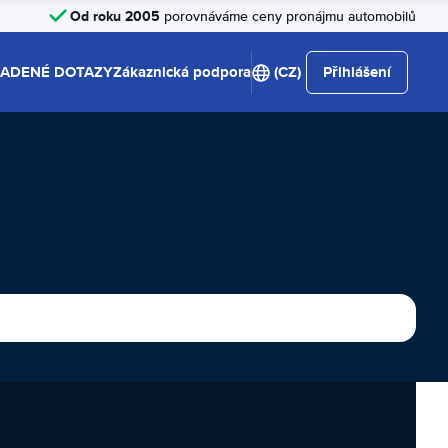
Od roku 2005
porovnáváme ceny pronájmu automobilů
LADENÉ DOTAZY
Zákaznická podpora
(CZ)
Přihlášení