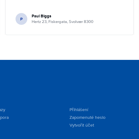
Paul Biggs
P
Hertz 23, Fiskergata, Svolvær 8300
azy
Přihlášení
dpora
Zapomenuté heslo
Vytvořit účet