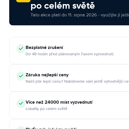
po celém světě
Tato akce platí do 11. srpna 2026 - využijte ji ješ
Bezplatné zrušení
Do 48 hodin před plánovaným časem vyzvednutí.
Záruka nejlepší ceny
Našli jste lepší cenu? Nabídneme vám ještě výhodnější ce
Více než 24000 míst vyzvednutí
Lokality po celém světě