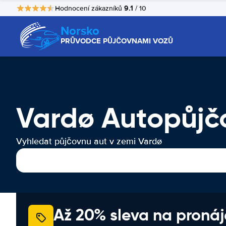
9.1
Hodnocení zákazníků
/ 10
Norsko
PRŮVODCE PŮJČOVNAMI VOZŮ
Vardø Autopůjč
Vyhledat půjčovnu aut v zemi Vardø
Až 20% sleva na proná