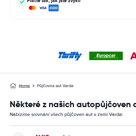
Plaťte tak, jak jste zvyklí
Home
Půjčovna aut Vardø
Některé z našich autopůjčoven 
Nabízíme srovnání všech půjčoven aut v zemi Vardø: