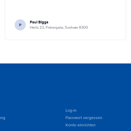
Paul Biggs
P
Hertz 23, Fiskergata, Svolvær 8300
Log-in
ung
Passwort vergessen
Konto einrichten