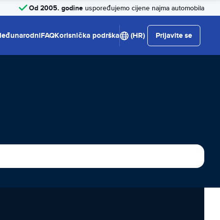
Od 2005. godine
uspoređujemo cijene najma automobila
eđunarodni
FAQ
Korisnička podrška
(HR)
Prijavite se