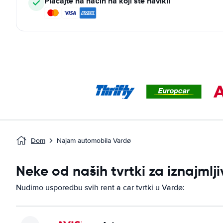
Plaćajte na način na koji ste navikli
Dom
Najam automobila Vardø
Neke od naših tvrtki za iznajml
Nudimo usporedbu svih rent a car tvrtki u Vardø: