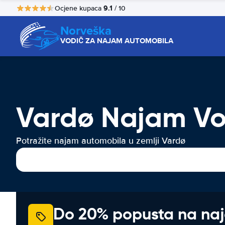
9.1
Ocjene kupaca
/ 10
Norveška
VODIČ ZA NAJAM AUTOMOBILA
Vardø Najam Vo
Potražite najam automobila u zemlji Vardø
Do 20% popusta na na