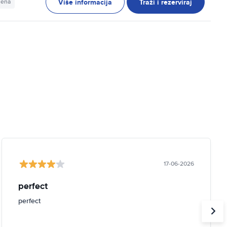
Više informacija
Traži i rezerviraj
jena
17-06-2026
perfect
perfect