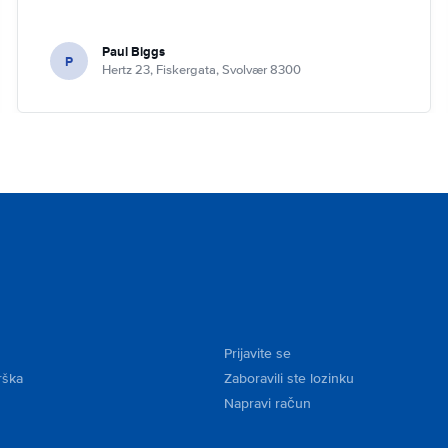
Paul Biggs
P
Hertz 23, Fiskergata, Svolvær 8300
Prijavite se
rška
Zaboravili ste lozinku
Napravi račun