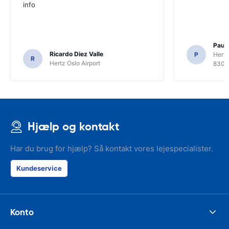
info
Paul 
Ricardo Diez Valle
P
Hertz
R
Hertz Oslo Airport
8300
Hjælp og kontakt
Har du brug for hjælp? Så kontakt vores lejespecialister.
Kundeservice
Konto