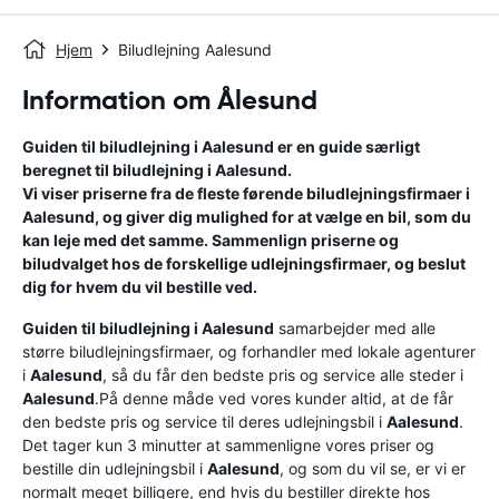
Hjem
Biludlejning Aalesund
Information om Ålesund
Guiden til biludlejning i
Aalesund
er en guide særligt
beregnet til biludlejning i
Aalesund
.
Vi viser priserne fra de fleste førende biludlejningsfirmaer i
Aalesund
, og giver dig mulighed for at vælge en bil, som du
kan leje med det samme. Sammenlign priserne og
biludvalget hos de forskellige udlejningsfirmaer, og beslut
dig for hvem du vil bestille ved.
Guiden til biludlejning i
Aalesund
samarbejder med alle
større biludlejningsfirmaer, og forhandler med lokale agenturer
i
Aalesund
, så du får den bedste pris og service alle steder i
Aalesund
.På denne måde ved vores kunder altid, at de får
den bedste pris og service til deres udlejningsbil i
Aalesund
.
Det tager kun 3 minutter at sammenligne vores priser og
bestille din udlejningsbil i
Aalesund
, og som du vil se, er vi er
normalt meget billigere, end hvis du bestiller direkte hos