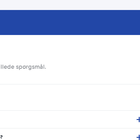
illede spørgsmål.
e?