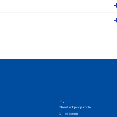
Log ind
Glemt adgangskode
Opret konto