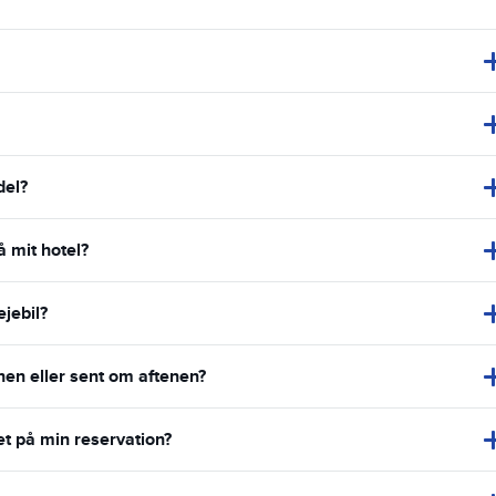
del?
å mit hotel?
ejebil?
enen eller sent om aftenen?
et på min reservation?