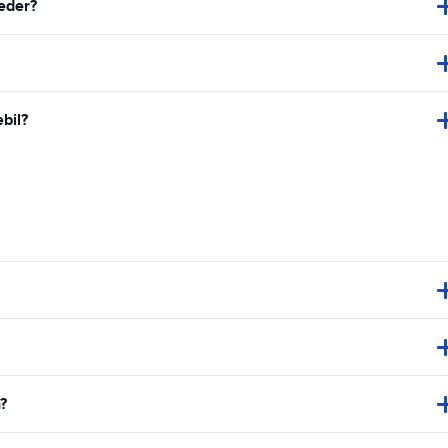
teder?
bil?
?