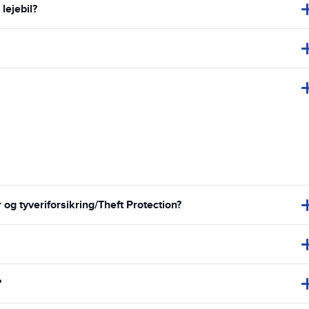
lejebil?
g tyveriforsikring/Theft Protection?
?