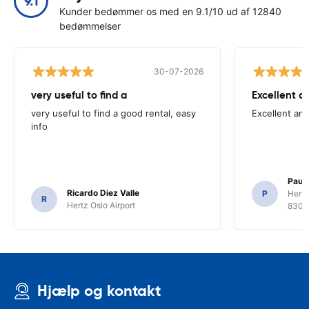
9.1
Kunder bedømmer os med en 9.1/10 ud af 12840
bedømmelser
30-07-2026
very useful to find a
Excellent a
very useful to find a good rental, easy
Excellent an
info
Paul 
Ricardo Diez Valle
P
Hertz
R
Hertz Oslo Airport
8300
Hjælp og kontakt