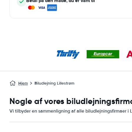
Betal på den måde, du er vant til
Hjem
Biludlejning Lillestrøm
Nogle af vores biludlejningsfirma
Vi tilbyder en sammenligning af alle biludlejningsfirmaer i L