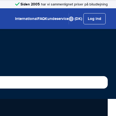
Siden 2005
har vi sammenlignet priser på biludlejning
International
FAQ
Kundeservice
(DK)
Log ind