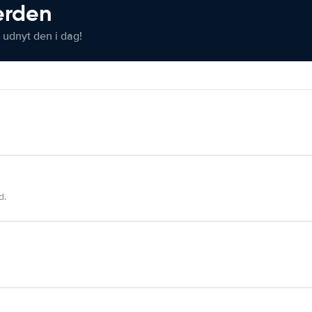
verden
 udnyt den i dag!
d.