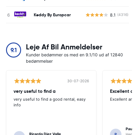
Keddy By Europcar
8.1
(4316)
Leje Af Bil Anmeldelser
9.1
Kunder bedømmer os med en 9.1/10 ud af 12840
bedømmelser
30-07-2026
very useful to find a
Excellent a
very useful to find a good rental, easy
Excellent an
info
Paul 
Ricardo Diez Valle
P
Hertz