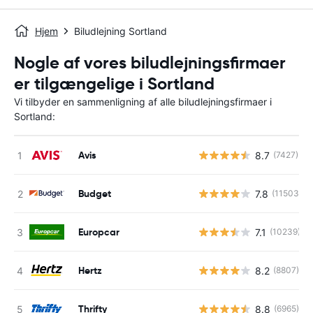
Hjem
Biludlejning Sortland
Nogle af vores biludlejningsfirmaer
er tilgængelige i Sortland
Vi tilbyder en sammenligning af alle biludlejningsfirmaer i
Sortland:
Avis
8.7
(7427)
Budget
7.8
(11503)
Europcar
7.1
(10239)
Hertz
8.2
(8807)
Thrifty
8.8
(6965)