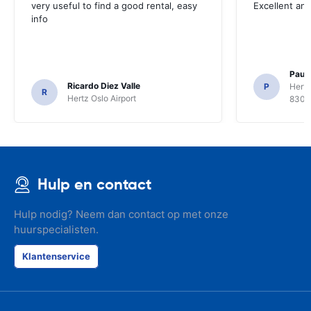
very useful to find a good rental, easy
Excellent an
info
Paul 
Ricardo Diez Valle
P
Hertz
R
Hertz Oslo Airport
8300
Hulp en contact
Hulp nodig? Neem dan contact op met onze
huurspecialisten.
Klantenservice