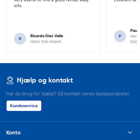
info
Paul 
Ricardo Diez Valle
P
Hertz
R
Hertz Oslo Airport
8300
Hjælp og kontakt
Har du brug for hjælp? Så kontakt vores lejespecialister.
Kundeservice
Konto