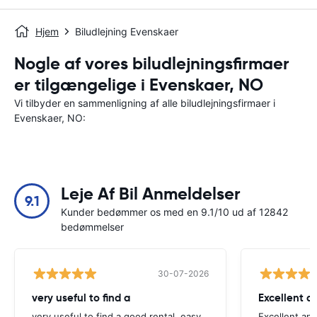
Hjem
Biludlejning Evenskaer
Nogle af vores biludlejningsfirmaer
er tilgængelige i Evenskaer, NO
Vi tilbyder en sammenligning af alle biludlejningsfirmaer i
Evenskaer, NO:
Leje Af Bil Anmeldelser
9.1
Kunder bedømmer os med en 9.1/10 ud af 12842
bedømmelser
30-07-2026
very useful to find a
Excellent a
very useful to find a good rental, easy
Excellent an