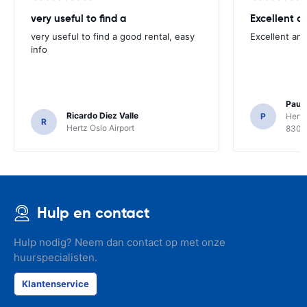
very useful to find a
Excellent a
very useful to find a good rental, easy
Excellent an
info
Paul 
Ricardo Diez Valle
P
Hertz
R
Hertz Oslo Airport
8300
Hulp en contact
Hulp nodig? Neem dan contact op met onze
huurspecialisten.
Klantenservice