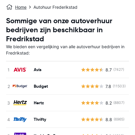
Home
Autohuur Frederikstad
Sommige van onze autoverhuur
bedrijven zijn beschikbaar in
Fredrikstad
We bieden een vergelijking van alle autoverhuur bedrijven in
Fredrikstad:
Avis
8.7
(7427)
G
Budget
7.8
(11503)
G
Hertz
8.2
(8807)
G
Thrifty
8.8
(6965)
G