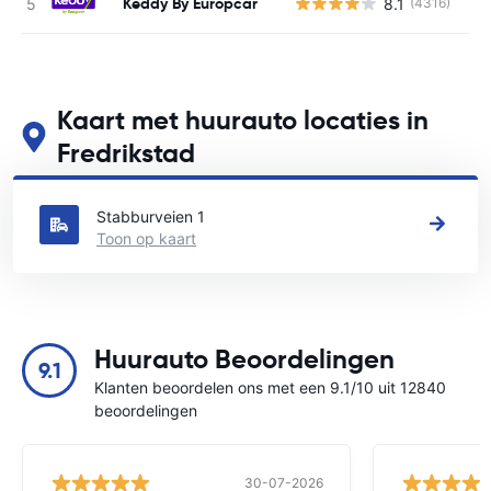
Keddy By Europcar
8.1
(4316)
G
Kaart met huurauto locaties in
Fredrikstad
Zie onze belangrijkste autoverhuur locaties in Fredrikstad
Stabburveien 1
Toon op kaart
Huurauto Beoordelingen
9.1
Klanten beoordelen ons met een 9.1/10 uit 12840
beoordelingen
30-07-2026