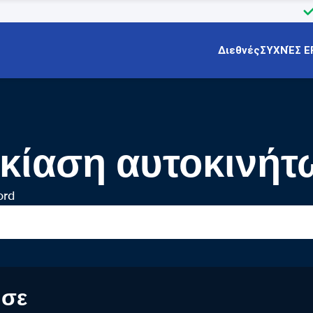
Διεθνές
ΣΥΧΝΈΣ Ε
οικίαση αυτοκινήτ
ord
 σε