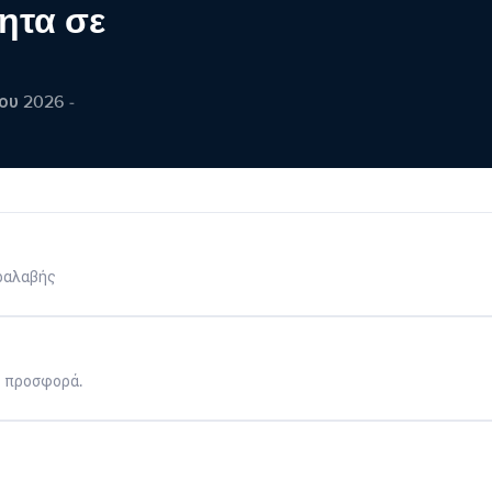
ητα σε
ου 2026 -
ραλαβής
η προσφορά.