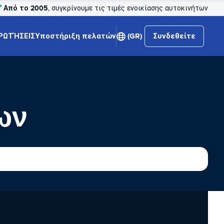
Από το 2005
, συγκρίνουμε τις τιμές ενοικίασης αυτοκινήτων
ΡΩΤΉΣΕΙΣ
Υποστήριξη πελατών
(GR)
Συνδεθείτε
ων