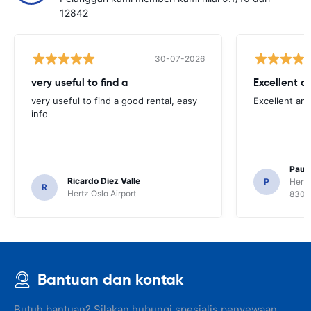
12842
30-07-2026
very useful to find a
Excellent a
very useful to find a good rental, easy
Excellent an
info
Paul 
Ricardo Diez Valle
P
Hertz
R
Hertz Oslo Airport
8300
Bantuan dan kontak
Butuh bantuan? Silakan hubungi spesialis penyewaan