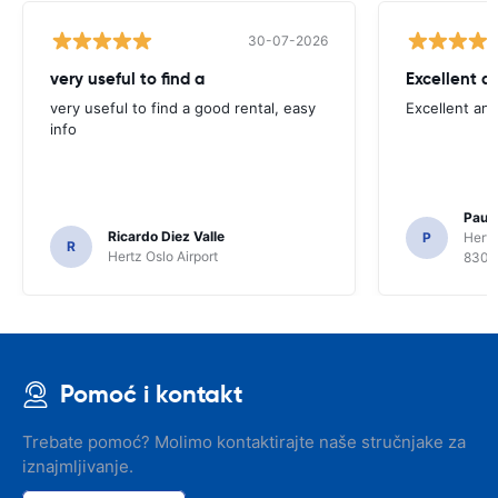
30-07-2026
very useful to find a
Excellent a
very useful to find a good rental, easy
Excellent an
info
Paul 
Ricardo Diez Valle
P
Hertz
R
Hertz Oslo Airport
8300
Pomoć i kontakt
Trebate pomoć? Molimo kontaktirajte naše stručnjake za
iznajmljivanje.