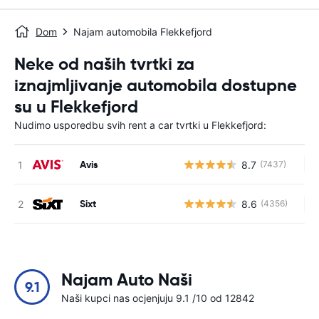
Dom
Najam automobila Flekkefjord
Neke od naših tvrtki za
iznajmljivanje automobila dostupne
su u Flekkefjord
Nudimo usporedbu svih rent a car tvrtki u Flekkefjord:
Avis
8.7
(7437)
Ne
Sixt
8.6
(4356)
Ne
Najam Auto Naši
9.1
Naši kupci nas ocjenjuju 9.1 /10 od 12842