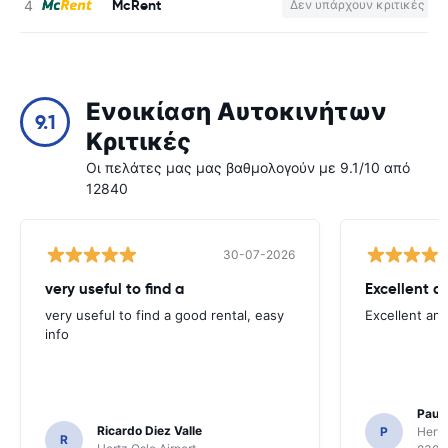
McRent
Δεν υπάρχουν κριτικές
Ενοικίαση Αυτοκινήτων
9.1
Κριτικές
Οι πελάτες μας μας βαθμολογούν με 9.1/10 από
12840
30-07-2026
very useful to find a
Excellent a
very useful to find a good rental, easy
Excellent an
info
Paul 
Ricardo Diez Valle
P
Hertz
R