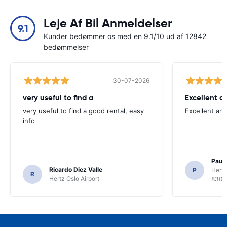
Leje Af Bil Anmeldelser
9.1
Kunder bedømmer os med en 9.1/10 ud af 12842
bedømmelser
30-07-2026
very useful to find a
Excellent a
very useful to find a good rental, easy
Excellent an
info
Paul 
Ricardo Diez Valle
P
Hertz
R
Hertz Oslo Airport
8300