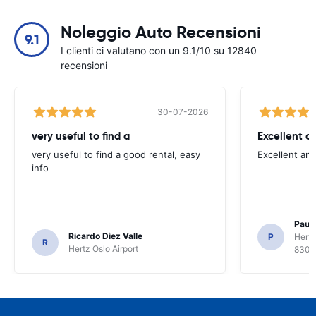
Noleggio Auto Recensioni
9.1
I clienti ci valutano con un 9.1/10 su 12840
recensioni
30-07-2026
very useful to find a
Excellent a
very useful to find a good rental, easy
Excellent an
info
Paul 
Ricardo Diez Valle
P
Hertz
R
Hertz Oslo Airport
8300