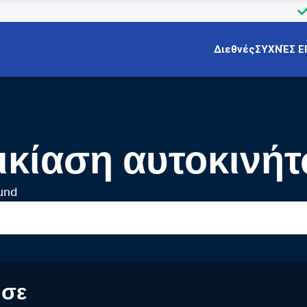
Διεθνές
ΣΥΧΝΈΣ Ε
ικίαση αυτοκινή
und
 σε