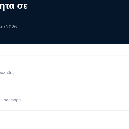
ητα σε
ου 2026 -
ραλαβής
η προσφορά.