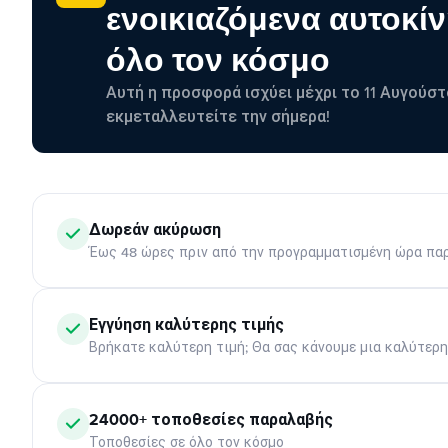
ενοικιαζόμενα αυτοκίν
όλο τον κόσμο
Αυτή η προσφορά ισχύει μέχρι το 11 Αυγούστ
εκμεταλλευτείτε την σήμερα!
Δωρεάν ακύρωση
Έως 48 ώρες πριν από την προγραμματισμένη ώρα πα
Εγγύηση καλύτερης τιμής
Βρήκατε καλύτερη τιμή; Θα σας κάνουμε μια καλύτερ
24000+ τοποθεσίες παραλαβής
Τοποθεσίες σε όλο τον κόσμο