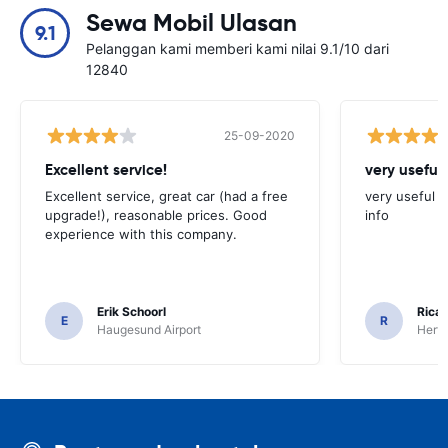
Sewa Mobil Ulasan
9.1
Pelanggan kami memberi kami nilai 9.1/10 dari
12840
25-09-2020
Excellent service!
very useful 
Excellent service, great car (had a free
very useful t
upgrade!), reasonable prices. Good
info
experience with this company.
Erik Schoorl
Ricar
E
R
Haugesund Airport
Hertz