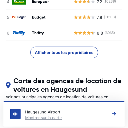
Europcar
7.2
(10239)
Au
Budget
7.8
(11503)
Au
Thrifty
8.8
(6965)
Au
Afficher tous les propriétaires
Carte des agences de location de
voitures en Haugesund
Voir nos principales agences de location de voitures en
Haugesund
Haugesund Airport
Montrer sur la carte