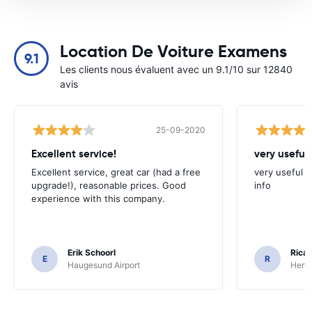
Location De Voiture Examens
9.1
Les clients nous évaluent avec un 9.1/10 sur 12840
avis
25-09-2020
Excellent service!
very useful 
Excellent service, great car (had a free
very useful t
upgrade!), reasonable prices. Good
info
experience with this company.
Erik Schoorl
Ricar
E
R
Haugesund Airport
Hertz