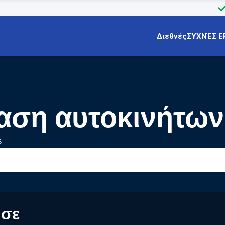
Διεθνές
ΣΥΧΝΈΣ Ε
ίαση αυτοκινήτων
s
 σε