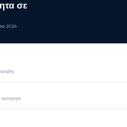
ητα σε
ου 2026 -
ραλαβής
η προσφορά.