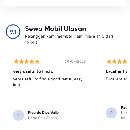
Sewa Mobil Ulasan
9.1
Pelanggan kami memberi kami nilai 9.1/10 dari
12840
30-07-2026
very useful to find a
Excellent a
very useful to find a good rental, easy
Excellent an
info
Paul 
Ricardo Diez Valle
P
Hertz
R
Hertz Oslo Airport
8300